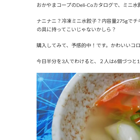
おかやまコープのDeli-Coカタログで、ミニ
ナニナニ？冷凍ミニ水餃子？内容量275gで
の具に持ってこいじゃないかしら？
購入してみて、予感的中！です。かわいいコ
今日半分を3人でわけると、２人は6個づつと1