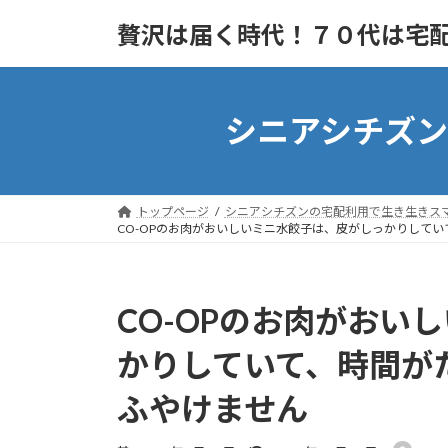
Skip
Skip
to
to
贅沢は届く時代！７０代は宅
the
the
content
Navigation
シニアシチズ
トップページ
シニアシチズンの宅配利用で生き生きス
CO-OPのお肉がおいしいミニ水餃子は、皮がしっかりして
CO-OPのお肉がおい
かりしていて、時間が
ふやけません
Last