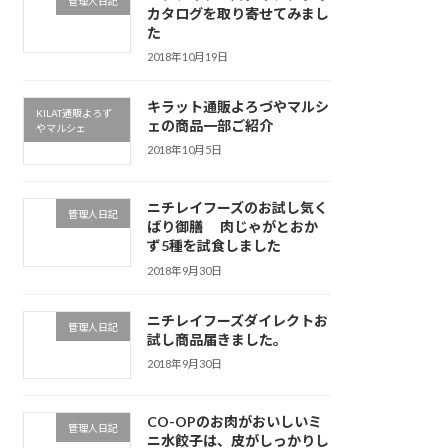
管理人日記
カタログを取り寄せてみまし
た
2018年10月19日
キラット通販よろづやマルシ
KILAT通販よろず
ェの商品一部ご紹介
やマルシェ
2018年10月5日
ニチレイフーズのお試し気く
管理人日記
ばり御膳 肉じゃがとおか
ず5種を試食しました
2018年9月30日
ニチレイフーズダイレクトお
管理人日記
試し商品届きました。
2018年9月30日
CO-OPのお肉がおいしいミ
管理人日記
ニ水餃子は、皮がしっかりし