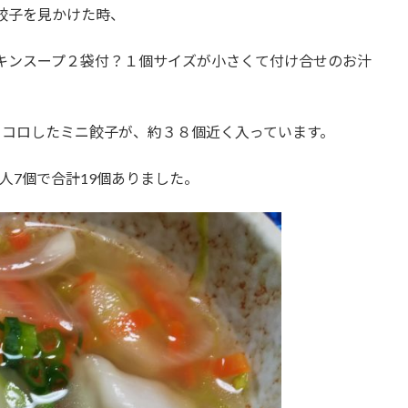
水餃子を見かけた時、
チキンスープ２袋付？１個サイズが小さくて付け合せのお汁
ロコロしたミニ餃子が、約３８個近く入っています。
人7個で合計19個ありました。