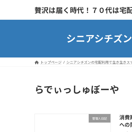
Skip
Skip
to
to
贅沢は届く時代！７０代は宅
the
the
content
Navigation
シニアシチズ
トップページ
シニアシチズンの宅配利用で生き生きス
らでぃっしゅぼーや
消費
管理人日記
への