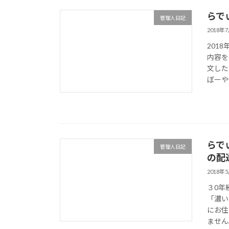
らで
管理人日記
2018年
201
内容を
文した
ぼーや便
らで
管理人日記
の配
2018年
３0年
「濃い
にお住
ません