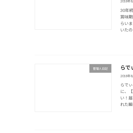
2018年
30年
賞味期
らいま
いたの
らで
管理人日記
2018年
らでぃ
に、【
い！届
れた瞬間