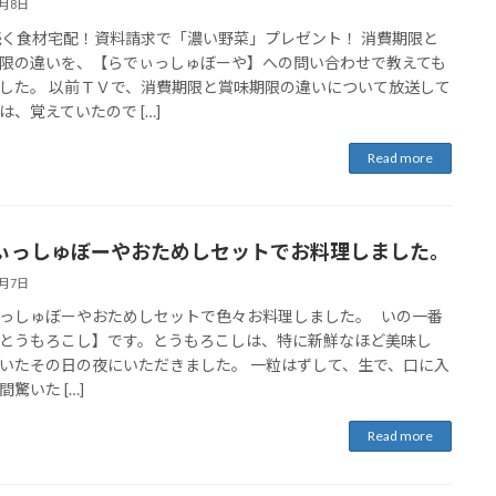
8月8日
続く食材宅配！資料請求で「濃い野菜」プレゼント！ 消費期限と
限の違いを、【らでぃっしゅぼーや】への問い合わせで教えても
した。 以前ＴＶで、消費期限と賞味期限の違いについて放送して
は、覚えていたので […]
Read more
ぃっしゅぼーやおためしセットでお料理しました。
8月7日
っしゅぼーやおためしセットで色々お料理しました。 いの一番
とうもろこし】です。とうもろこしは、特に新鮮なほど美味し
いたその日の夜にいただきました。 一粒はずして、生で、口に入
驚いた […]
Read more